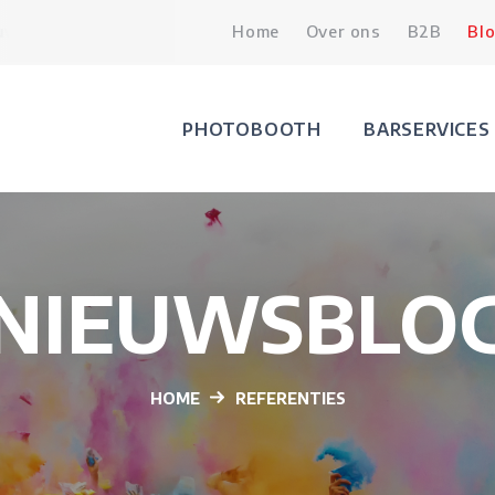
iefs - De Hoorn Leuven
Home
15.02.2026
Over ons
Trouw en Trends 
B2B
Bl
PHOTOBOOTH
BARSERVICES
NIEUWSBLO
HOME
REFERENTIES