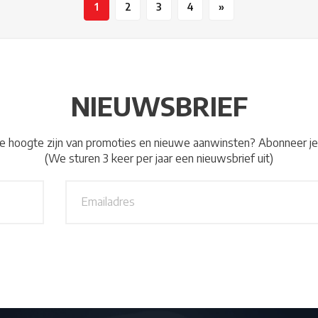
1
2
3
4
»
NIEUWSBRIEF
 de hoogte zijn van promoties en nieuwe aanwinsten? Abonneer je
(We sturen 3 keer per jaar een nieuwsbrief uit)
E
m
a
i
l
a
d
r
e
s