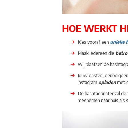
HOE WERKT H
Kies vooraf een
unieke 
Maak iedereen die
betr
Wij plaatsen de hashtagp
Jouw gasten, genodigden 
instagram
opladen
met de
De hashtagprinter zal de
meenemen naar huis als so