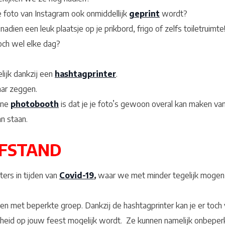
je foto van Instagram ook onmiddellijk
geprint
wordt?
nadien een leuk plaatsje op je prikbord, frigo of zelfs toiletruimte
toch wel elke dag?
elijk dankzij een
hashtagprinter
.
aar zeggen.
one
photobooth
is dat je je foto’s gewoon overal kan maken va
n staan.
AFSTAND
ers in tijden van
Covid-19
,
waar we met minder tegelijk mogen 
sten met beperkte groep. Dankzij de hashtagprinter kan je er toc
igheid op jouw feest mogelijk wordt. Ze kunnen namelijk onbeper