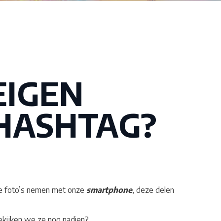
EIGEN
HASHTAG?
we foto’s nemen met onze
smartphone
, deze delen
ekijken we ze nog nadien?