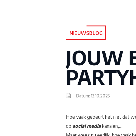
NIEUWSBLOG
JOUW 
PARTY
Datum: 13.10.2025
Hoe vaak gebeurt het niet dat 
op
social media
kanalen,…
Maar wees nu eerlijk, hoe vaak b