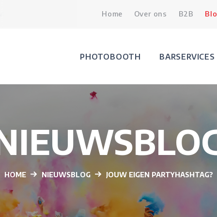
De Hoorn Leuven
15.02.2026
Home
Trouw en Trends - Kaste
Over ons
B2B
Bl
PHOTOBOOTH
BARSERVICES
NIEUWSBLO
HOME
NIEUWSBLOG
JOUW EIGEN PARTYHASHTAG?