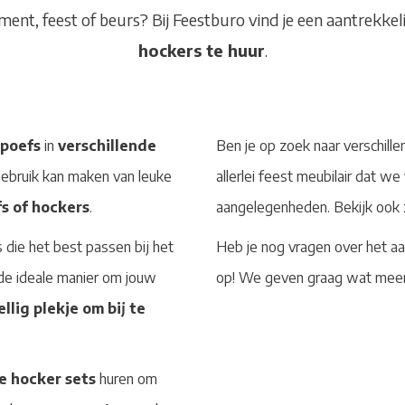
ent, feest of beurs? Bij Feestburo vind je een aantrekkel
hockers te huur
.
 poefs
in
verschillende
Ben je op zoek naar verschille
 gebruik kan maken van leuke
allerlei feest meubilair dat 
fs of hockers
.
aangelegenheden. Bekijk ook z
 die het best passen bij het
Heb je nog vragen over het a
 de ideale manier om jouw
op! We geven graag wat meer 
llig plekje om bij te
e hocker sets
huren om