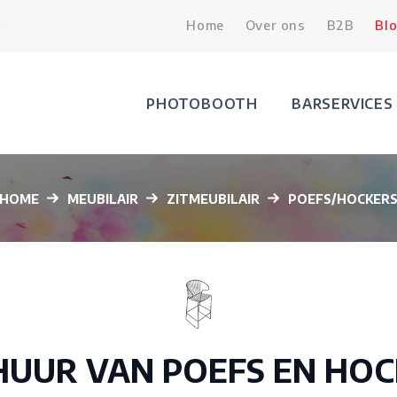
beurs Liefs - De Hoorn Leuven
Home
Over ons
15.02.2026
B2B
Trouw en
Bl
PHOTOBOOTH
BARSERVICES
HOME
MEUBILAIR
ZITMEUBILAIR
POEFS/HOCKER
HUUR VAN POEFS EN HOC