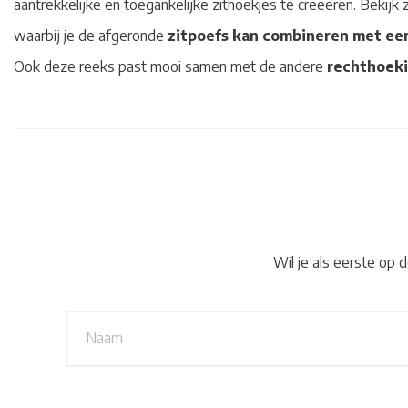
aantrekkelijke en toegankelijke zithoekjes te creeëren. Bekijk
waarbij je de afgeronde
zitpoefs kan combineren met een
Ook deze reeks past mooi samen met de andere
rechthoeki
Wil je als eerste op
N
a
a
m
*