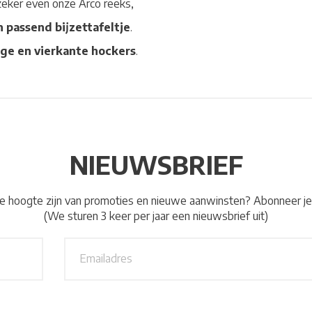
 zeker even onze Arco reeks,
 passend bijzettafeltje
.
ge en vierkante hockers
.
NIEUWSBRIEF
 de hoogte zijn van promoties en nieuwe aanwinsten? Abonneer je
(We sturen 3 keer per jaar een nieuwsbrief uit)
E
m
a
i
l