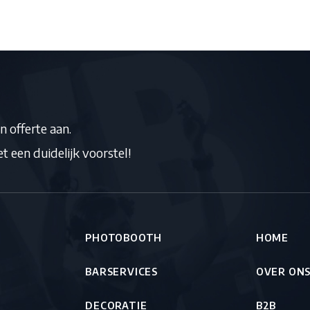
a
d
r
e
s
*
n offerte aan.
 een duidelijk voorstel!
PHOTOBOOTH
HOME
BARSERVICES
OVER ON
DECORATIE
B2B