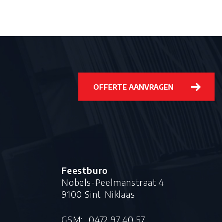
OFFERTE AANVRAGEN
Feestburo
Nobels-Peelmanstraat 4
9100 Sint-Niklaas
S
GSM:
0472 97 40 57