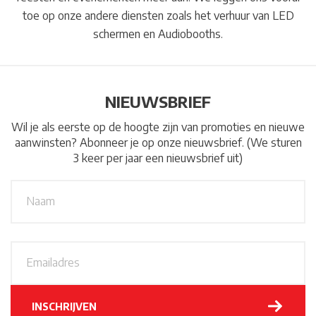
toe op onze andere diensten zoals het verhuur van LED
schermen en Audiobooths.
NIEUWSBRIEF
Wil je als eerste op de hoogte zijn van promoties en nieuwe
aanwinsten? Abonneer je op onze nieuwsbrief. (We sturen
3 keer per jaar een nieuwsbrief uit)
N
A
a
a
m
*
E
m
a
i
l
INSCHRIJVEN