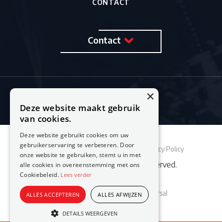
CONTACT
Contact
×
Deze website maakt gebruik
van cookies.
Deze website gebruikt cookies om uw
gebruikerservaring te verbeteren. Door
Sitemap
Cookie Policy
Privacy Policy
onze website te gebruiken, stemt u in met
© 2026 Feestburo. All rights reserved.
alle cookies in overeenstemming met ons
Cookiebeleid.
Lees verder
Website laten maken
door Conversal
ALLES ACCEPTEREN
ALLES AFWIJZEN
DETAILS WEERGEVEN