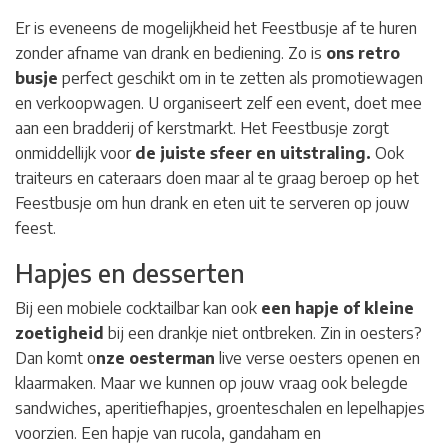
Er is eveneens de mogelijkheid het Feestbusje af te huren
zonder afname van drank en bediening. Zo is
ons retro
busje
perfect geschikt om in te zetten als promotiewagen
en verkoopwagen. U organiseert zelf een event, doet mee
aan een bradderij of kerstmarkt. Het Feestbusje zorgt
onmiddellijk voor
de juiste sfeer en uitstraling.
Ook
traiteurs en cateraars doen maar al te graag beroep op het
Feestbusje om hun drank en eten uit te serveren op jouw
feest.
Hapjes en desserten
Bij een mobiele cocktailbar kan ook
een hapje of kleine
zoetigheid
bij een drankje niet ontbreken. Zin in oesters?
Dan komt o
nze oesterman
live verse oesters openen en
klaarmaken. Maar we kunnen op jouw vraag ook belegde
sandwiches, aperitiefhapjes, groenteschalen en lepelhapjes
voorzien. Een hapje van rucola, gandaham en