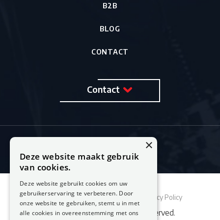
B2B
BLOG
CONTACT
Contact
×
Deze website maakt gebruik
van cookies.
Deze website gebruikt cookies om uw
gebruikerservaring te verbeteren. Door
Sitemap
Cookie Policy
Privacy Policy
onze website te gebruiken, stemt u in met
© 2026 Feestburo. All rights reserved.
alle cookies in overeenstemming met ons