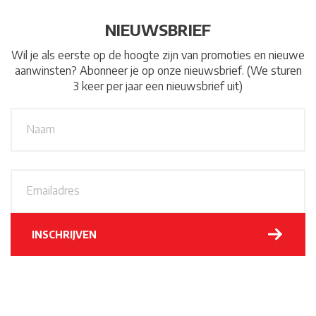
NIEUWSBRIEF
Wil je als eerste op de hoogte zijn van promoties en nieuwe
aanwinsten? Abonneer je op onze nieuwsbrief. (We sturen
3 keer per jaar een nieuwsbrief uit)
N
A
a
a
m
*
E
m
a
i
l
INSCHRIJVEN
a
d
r
e
s