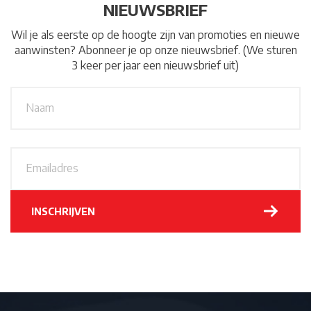
NIEUWSBRIEF
Wil je als eerste op de hoogte zijn van promoties en nieuwe
aanwinsten? Abonneer je op onze nieuwsbrief. (We sturen
3 keer per jaar een nieuwsbrief uit)
N
A
a
a
m
*
E
m
a
i
l
INSCHRIJVEN
a
d
r
e
s
*