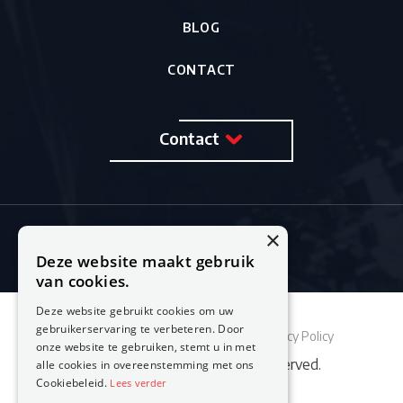
BLOG
CONTACT
Contact
×
Deze website maakt gebruik
van cookies.
Deze website gebruikt cookies om uw
gebruikerservaring te verbeteren. Door
Sitemap
Cookie Policy
Privacy Policy
onze website te gebruiken, stemt u in met
© 2026 Feestburo. All rights reserved.
alle cookies in overeenstemming met ons
Cookiebeleid.
Lees verder