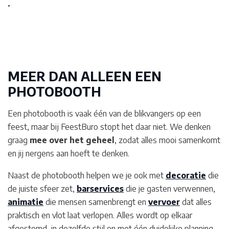
.
MEER DAN ALLEEN EEN
PHOTOBOOTH
Een photobooth is vaak één van de blikvangers op een
feest, maar bij FeestBuro stopt het daar niet. We denken
graag
mee over het geheel
, zodat alles mooi samenkomt
en jij nergens aan hoeft te denken.
Naast de photobooth helpen we je ook met
decoratie
die
de juiste sfeer zet,
barservices
die je gasten verwennen,
animatie
die mensen samenbrengt en
vervoer
dat alles
praktisch en vlot laat verlopen. Alles wordt op elkaar
afgestemd, in dezelfde stijl en met één duidelijke planning.