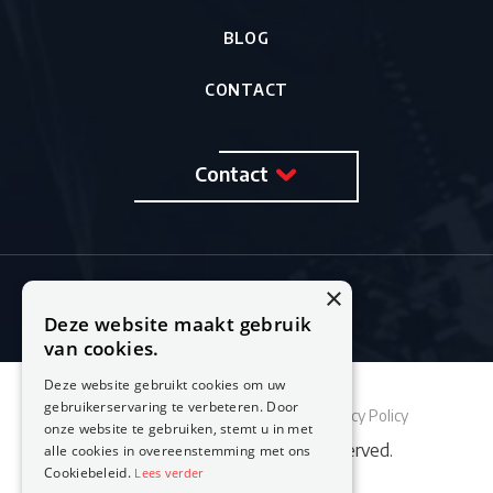
BLOG
CONTACT
Contact
×
Deze website maakt gebruik
van cookies.
Deze website gebruikt cookies om uw
gebruikerservaring te verbeteren. Door
Sitemap
Cookie Policy
Privacy Policy
onze website te gebruiken, stemt u in met
© 2026 Feestburo. All rights reserved.
alle cookies in overeenstemming met ons
Cookiebeleid.
Lees verder