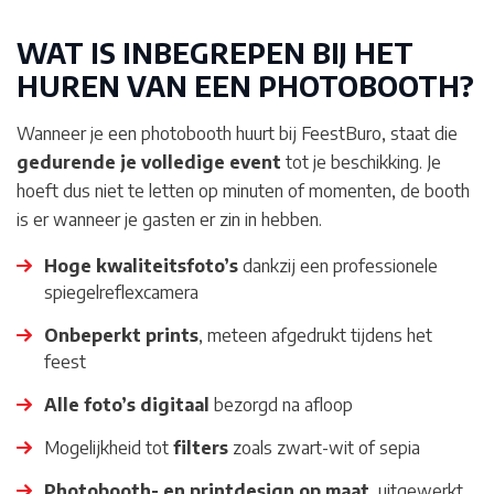
WAT IS INBEGREPEN BIJ HET
HUREN VAN EEN PHOTOBOOTH?
Wanneer je een photobooth huurt bij FeestBuro, staat die
gedurende je volledige event
tot je beschikking. Je
hoeft dus niet te letten op minuten of momenten, de booth
is er wanneer je gasten er zin in hebben.
Hoge kwaliteitsfoto’s
dankzij een professionele
spiegelreflexcamera
Onbeperkt prints
, meteen afgedrukt tijdens het
feest
Alle foto’s digitaal
bezorgd na afloop
Mogelijkheid tot
filters
zoals zwart-wit of sepia
Photobooth- en printdesign op maat
, uitgewerkt