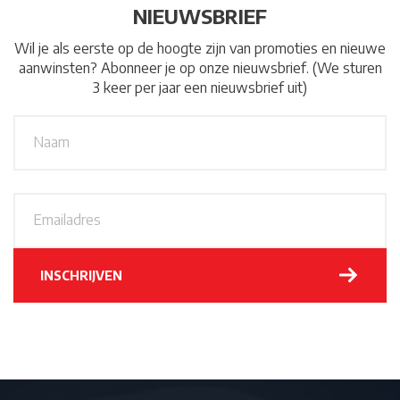
NIEUWSBRIEF
Wil je als eerste op de hoogte zijn van promoties en nieuwe
aanwinsten? Abonneer je op onze nieuwsbrief. (We sturen
3 keer per jaar een nieuwsbrief uit)
N
A
a
a
m
*
E
m
a
i
l
INSCHRIJVEN
a
d
r
e
s
*