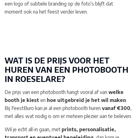
een logo of subtiele branding op de foto’s blijft dat
moment ook na het feest verder leven.
WAT IS DE PRIJS VOOR HET
HUREN VAN EEN PHOTOBOOTH
IN ROESELARE
?
De prijs van een photobooth hangt vooral af van
welke
booth je kiest
en
hoe uitgebreid je het wil maken
.
Bij FeestBuro kan je al een photobooth huren
vanaf €300
,
met alles wat nodig is om er meteen plezier aan te beleven.
Wil je echt all-in gaan, met
prints, personalisatie,
transport en eventueel begeleiding
, dan kom je