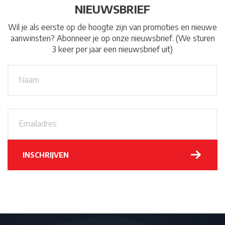
NIEUWSBRIEF
Wil je als eerste op de hoogte zijn van promoties en nieuwe
aanwinsten? Abonneer je op onze nieuwsbrief. (We sturen
3 keer per jaar een nieuwsbrief uit)
N
A
a
a
m
*
E
m
a
i
l
INSCHRIJVEN
a
d
r
e
s
*