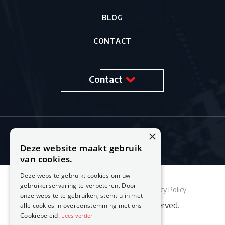
BLOG
CONTACT
Contact
×
Deze website maakt gebruik
van cookies.
Deze website gebruikt cookies om uw
gebruikerservaring te verbeteren. Door
Sitemap
Cookie Policy
Privacy Policy
onze website te gebruiken, stemt u in met
© 2026 Feestburo. All rights reserved.
alle cookies in overeenstemming met ons
Cookiebeleid.
Lees verder