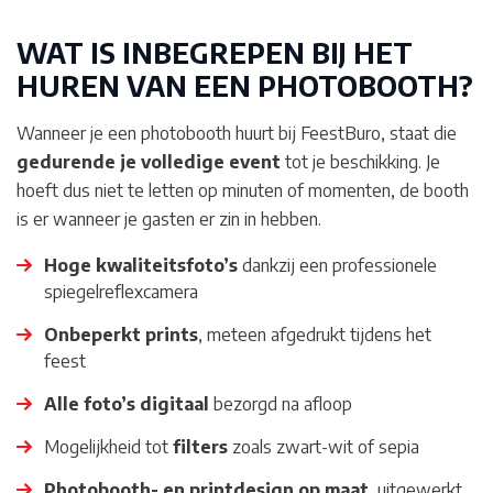
WAT IS INBEGREPEN BIJ HET
HUREN VAN EEN PHOTOBOOTH?
Wanneer je een photobooth huurt bij FeestBuro, staat die
gedurende je volledige event
tot je beschikking. Je
hoeft dus niet te letten op minuten of momenten, de booth
is er wanneer je gasten er zin in hebben.
Hoge kwaliteitsfoto’s
dankzij een professionele
spiegelreflexcamera
Onbeperkt prints
, meteen afgedrukt tijdens het
feest
Alle foto’s digitaal
bezorgd na afloop
Mogelijkheid tot
filters
zoals zwart-wit of sepia
Photobooth- en printdesign op maat
, uitgewerkt