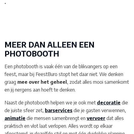
.
MEER DAN ALLEEN EEN
PHOTOBOOTH
Een photobooth is vaak één van de blikvangers op een
feest, maar bij FeestBuro stopt het daar niet. We denken
graag
mee over het geheel
, zodat alles mooi samenkomt
en jij nergens aan hoeft te denken.
Naast de photobooth helpen we je ook met
decoratie
die
de juiste sfeer zet,
barservices
die je gasten verwennen,
animatie
die mensen samenbrengt en
vervoer
dat alles
praktisch en vlot laat verlopen. Alles wordt op elkaar
afgestemd, in dezelfde stijl en met één duidelijke planning.