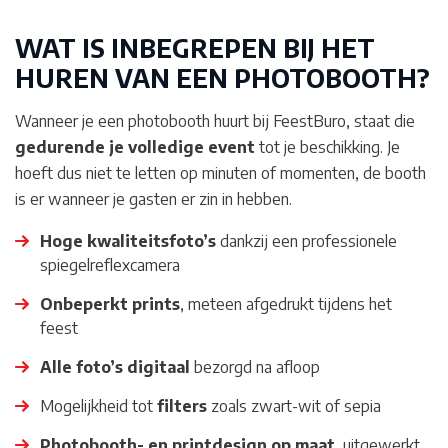
WAT IS INBEGREPEN BIJ HET
HUREN VAN EEN PHOTOBOOTH?
Wanneer je een photobooth huurt bij FeestBuro, staat die
gedurende je volledige event
tot je beschikking. Je
hoeft dus niet te letten op minuten of momenten, de booth
is er wanneer je gasten er zin in hebben.
Hoge kwaliteitsfoto’s
dankzij een professionele
spiegelreflexcamera
Onbeperkt prints
, meteen afgedrukt tijdens het
feest
Alle foto’s digitaal
bezorgd na afloop
Mogelijkheid tot
filters
zoals zwart-wit of sepia
Photobooth- en printdesign op maat
, uitgewerkt