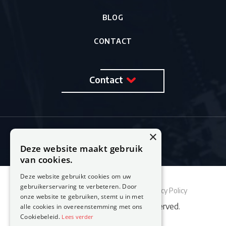
BLOG
CONTACT
Contact
×
Deze website maakt gebruik
van cookies.
Deze website gebruikt cookies om uw
gebruikerservaring te verbeteren. Door
Sitemap
Cookie Policy
Privacy Policy
onze website te gebruiken, stemt u in met
© 2026 Feestburo. All rights reserved.
alle cookies in overeenstemming met ons
Cookiebeleid.
Lees verder