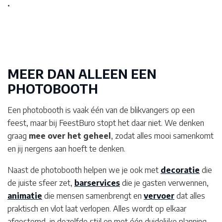
.
MEER DAN ALLEEN EEN
PHOTOBOOTH
Een photobooth is vaak één van de blikvangers op een
feest, maar bij FeestBuro stopt het daar niet. We denken
graag
mee over het geheel
, zodat alles mooi samenkomt
en jij nergens aan hoeft te denken.
Naast de photobooth helpen we je ook met
decoratie
die
de juiste sfeer zet,
barservices
die je gasten verwennen,
animatie
die mensen samenbrengt en
vervoer
dat alles
praktisch en vlot laat verlopen. Alles wordt op elkaar
afgestemd, in dezelfde stijl en met één duidelijke planning.