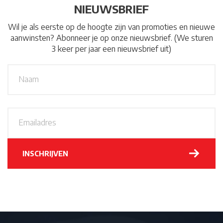
NIEUWSBRIEF
Wil je als eerste op de hoogte zijn van promoties en nieuwe
aanwinsten? Abonneer je op onze nieuwsbrief. (We sturen
3 keer per jaar een nieuwsbrief uit)
N
A
a
a
m
*
E
m
a
i
l
INSCHRIJVEN
a
d
r
e
s
*