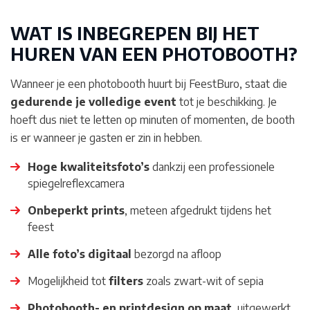
WAT IS INBEGREPEN BIJ HET
HUREN VAN EEN PHOTOBOOTH?
Wanneer je een photobooth huurt bij FeestBuro, staat die
gedurende je volledige event
tot je beschikking. Je
hoeft dus niet te letten op minuten of momenten, de booth
is er wanneer je gasten er zin in hebben.
Hoge kwaliteitsfoto’s
dankzij een professionele
spiegelreflexcamera
Onbeperkt prints
, meteen afgedrukt tijdens het
feest
Alle foto’s digitaal
bezorgd na afloop
Mogelijkheid tot
filters
zoals zwart-wit of sepia
Photobooth- en printdesign op maat
, uitgewerkt