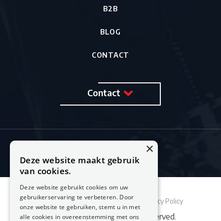
B2B
BLOG
CONTACT
Contact
×
Deze website maakt gebruik
van cookies.
Deze website gebruikt cookies om uw
gebruikerservaring te verbeteren. Door
Sitemap
Cookie Policy
Privacy Policy
onze website te gebruiken, stemt u in met
© 2026 Feestburo. All rights reserved.
alle cookies in overeenstemming met ons