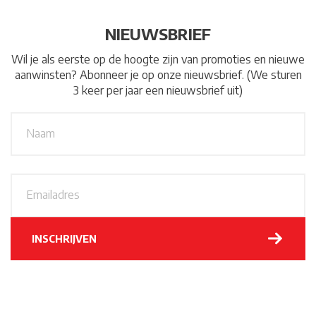
NIEUWSBRIEF
Wil je als eerste op de hoogte zijn van promoties en nieuwe
aanwinsten? Abonneer je op onze nieuwsbrief. (We sturen
3 keer per jaar een nieuwsbrief uit)
N
A
a
a
m
*
E
m
a
i
l
INSCHRIJVEN
a
d
r
e
s