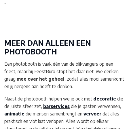
.
MEER DAN ALLEEN EEN
PHOTOBOOTH
Een photobooth is vaak één van de blikvangers op een
feest, maar bij FeestBuro stopt het daar niet. We denken
graag
mee over het geheel
, zodat alles mooi samenkomt
en jij nergens aan hoeft te denken.
Naast de photobooth helpen we je ook met
decoratie
die
de juiste sfeer zet,
barservices
die je gasten verwennen,
animatie
die mensen samenbrengt en
vervoer
dat alles
praktisch en vlot laat verlopen. Alles wordt op elkaar
afgestemd, in dezelfde stijl en met één duidelijke planning.