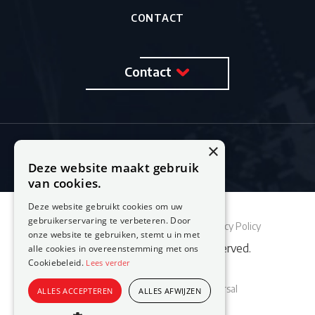
CONTACT
Contact
×
Deze website maakt gebruik
van cookies.
Deze website gebruikt cookies om uw
gebruikerservaring te verbeteren. Door
Sitemap
Cookie Policy
Privacy Policy
onze website te gebruiken, stemt u in met
© 2026 Feestburo. All rights reserved.
alle cookies in overeenstemming met ons
Cookiebeleid.
Lees verder
Website laten maken
door Conversal
ALLES ACCEPTEREN
ALLES AFWIJZEN