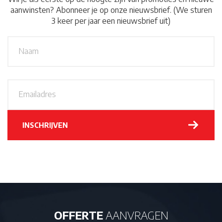
aanwinsten? Abonneer je op onze nieuwsbrief. (We sturen
3 keer per jaar een nieuwsbrief uit)
N
A
a
a
m
*
E
m
a
i
l
INSCHRIJVEN
a
d
r
e
s
*
OFFERTE
AANVRAGEN