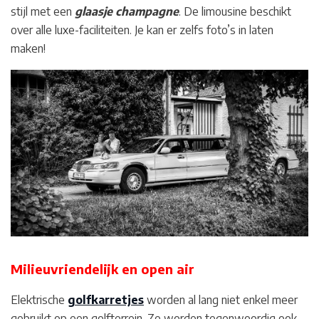
stijl met een
glaasje champagne
. De limousine beschikt
over alle luxe-faciliteiten. Je kan er zelfs
foto’s
in laten
maken!
Milieuvriendelijk en open air
Elektrische
golfkarretjes
worden al lang niet enkel meer
gebruikt op een golfterrein. Ze worden tegenwoordig ook