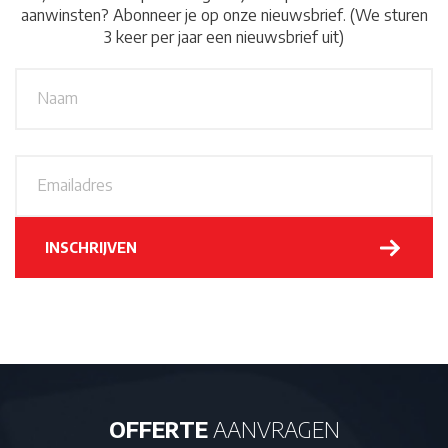
aanwinsten? Abonneer je op onze nieuwsbrief. (We sturen
3 keer per jaar een nieuwsbrief uit)
N
A
a
a
m
*
E
m
a
i
l
INSCHRIJVEN
a
d
r
e
s
*
OFFERTE
AANVRAGEN