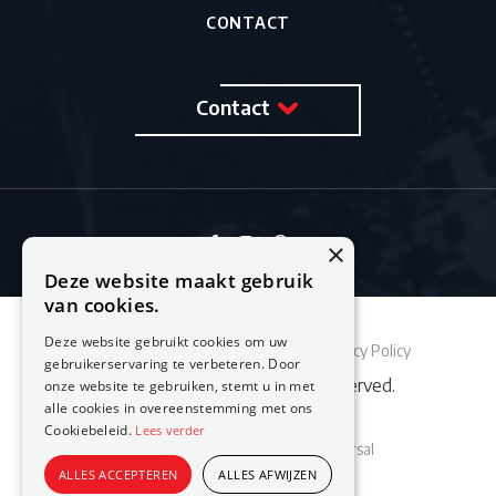
CONTACT
Contact
×
Deze website maakt gebruik
van cookies.
Deze website gebruikt cookies om uw
Sitemap
Cookie Policy
Privacy Policy
gebruikerservaring te verbeteren. Door
© 2026 Feestburo. All rights reserved.
onze website te gebruiken, stemt u in met
alle cookies in overeenstemming met ons
Cookiebeleid.
Lees verder
Website laten maken
door Conversal
ALLES ACCEPTEREN
ALLES AFWIJZEN